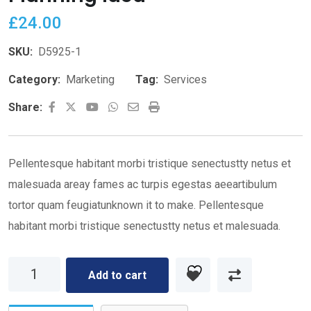
£
24.00
SKU:
D5925-1
Category:
Marketing
Tag:
Services
Youtube
Whatsapp
Share
Print
Share:
via
Email
Pellentesque habitant morbi tristique senectustty netus et
malesuada areay fames ac turpis egestas aeeartibulum
tortor quam feugiatunknown it to make. Pellentesque
habitant morbi tristique senectustty netus et malesuada.
Planning
Add to cart
Idea
quantity